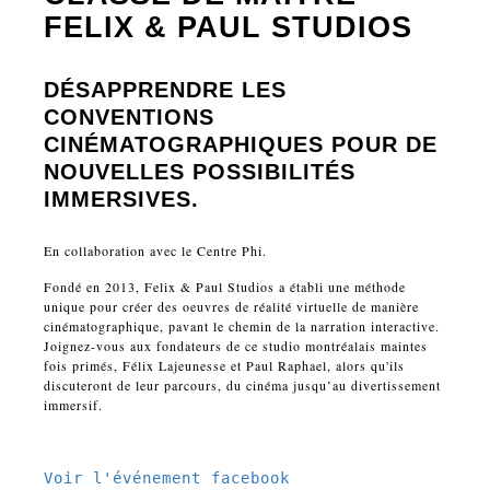
FELIX & PAUL STUDIOS
DÉSAPPRENDRE LES
CONVENTIONS
CINÉMATOGRAPHIQUES POUR DE
NOUVELLES POSSIBILITÉS
IMMERSIVES.
En collaboration avec le Centre Phi.
Fondé en 2013, Felix & Paul Studios a établi une méthode
unique pour créer des oeuvres de réalité virtuelle de manière
cinématographique, pavant le chemin de la narration interactive.
Joignez-vous aux fondateurs de ce studio montréalais maintes
fois primés, Félix Lajeunesse et Paul Raphael, alors qu'ils
discuteront de leur parcours, du cinéma jusqu’au divertissement
immersif.
Voir l'événement facebook