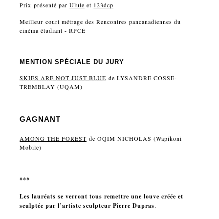
Prix
présenté par
Ulule
et
123dcp
Meilleur court métrage des Rencontres pancanadiennes du
cinéma étudiant - RPCÉ
MENTION SPÉCIALE DU JURY
SKIES ARE NOT JUST BLUE
de LYSANDRE COSSE-
TREMBLAY (UQAM)
GAGNANT
AMONG THE FOREST
de OQIM NICHOLAS (Wapikoni
Mobile)
***
Les lauréats se verront tous remettre une louve créée et
sculptée par l’artiste sculpteur Pierre Dupras
.