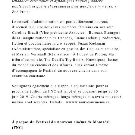
tendances éclectiques et dynamiques auquel j’adhère
totalement, et que je chapeauterai avec une fierté immense.
»
-
Zoé Protat
Le conseil d’administration est particulièrement heureux
d’accueillir quatre nouveaux membres féminins en son sein:
Caroline Brault (Vice-présidente Associée – Bureaux Étrangers
de la Banque Nationale du Canada), Élaine Hébert (Productrice,
fiction et documentaire micro_scope), Suzan Kudzman
(Administratrice, spécialiste en gestion des risques et actuaire)
et Myriam Verreault (Réalisatrice : À l’ouest de Pluton, Ma
tribu c’est ma vie, The Devil’s Toy Remix, Kuessipan). Issues
du monde du cinéma et des affaires, elles seront à même
d’accompagner le Festival du nouveau cinéma dans son
évolution constante.
Soulignons également que l’appel à soumissions pour la
prochaine édition du FNC est lancé et se poursuit jusqu’au 15
juin 2019. Courts métrages, longs métrages et œuvres nouveaux
médias sont acceptés. Détails : wwww.nouveaucinema.ca
À propos du Festival du nouveau cinéma de Montréal
(FNC)