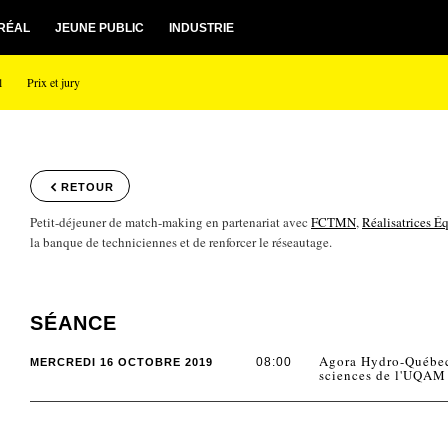
RÉAL
JEUNE PUBLIC
INDUSTRIE
l
Prix et jury
RETOUR
Petit-déjeuner de match-making en partenariat avec
FCTMN
,
Réalisatrices É
la banque de techniciennes et de renforcer le réseautage.
SÉANCE
Agora Hydro-Québec
08:00
MERCREDI 16 OCTOBRE 2019
sciences de l'UQAM