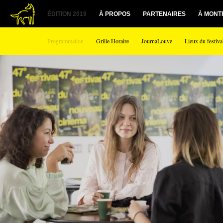
ÉDITION 2019
À PROPOS
PARTENAIRES
À MONT
Programmation
Grille Horaire
JournaLouve
Lieux du festiva