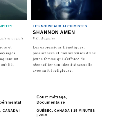
MISTES
LES NOUVEAUX ALCHIMISTES
SHANNON AMEN
çais et anglais
V.O. Anglaise
nore et
Les expressions frénétiques,
 paysages
passionnées et douloureuses d'une
voquant un
jeune femme qui s'efforce de
 oublié,
réconcilier son identité sexuelle
avec sa foi religieuse.
Court métrage
,
périmental
Documentaire
, CANADA |
QUÉBEC, CANADA | 15 MINUTES
| 2019