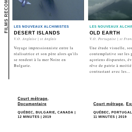
FILMS RECOMMANDÉS
LES NOUVEAUX ALCHIMISTES
LES NOUVEAUX ALCHI
DESERT ISLANDS
OLD EARTH
V.O. Anglaise | st Anglais
V.O. Portugaise | st Fran
Voyage impressionniste entre la
Une étude visuelle, so
réalisatrice et son père alors qu'ils
contemplative sur les
se rendent à la mer Noire en
açoriens disparates, é
Bulgarie.
rêve de patrie à moitié
contrastant avec les...
Court métrage
,
Documentaire
Court métrage
,
Ex
QUÉBEC, BULGARIE, CANADA |
QUÉBEC, PORTUGAL
12 MINUTES | 2019
11 MINUTES | 2019