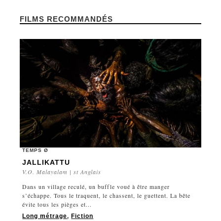
FILMS RECOMMANDÉS
TEMPS Ø
JALLIKATTU
V.O. Malayalam | st Anglais
Dans un village reculé, un buffle voué à être manger
s’échappe. Tous le traquent, le chassent, le guettent. La bête
évite tous les pièges et...
Long métrage
,
Fiction