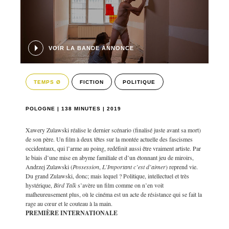
VOIR LA BANDE ANNONCE
TEMPS Ø
FICTION
POLITIQUE
POLOGNE | 138 MINUTES | 2019
Xawery Zulawski réalise le dernier scénario (finalisé juste avant sa mort)
de son père. Un film à deux têtes sur la montée actuelle des fascismes
occidentaux, qui l’arme au poing, redéfinit aussi être vraiment artiste. Par
le biais d’une mise en abyme familiale et d’un étonnant jeu de miroirs,
Andrzej Zulawski (
Possession
,
L’Important c’est d’aimer
) reprend vie.
Du grand Zulawski, donc; mais lequel ? Politique, intellectuel et très
hystérique,
Bird Talk
s’avère un film comme on n’en voit
malheureusement plus, où le cinéma est un acte de résistance qui se fait la
rage au cœur et le couteau à la main.
PREMIÈRE INTERNATIONALE