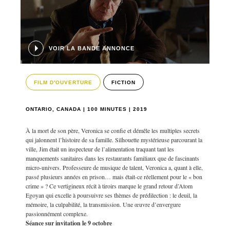
VOIR LA BANDE ANNONCE
FILM D'OUVERTURE
FICTION
ONTARIO, CANADA | 100 MINUTES | 2019
À la mort de son père, Veronica se confie et démêle les multiples secrets
qui jalonnent l’histoire de sa famille. Silhouette mystérieuse parcourant la
ville, Jim était un inspecteur de l’alimentation traquant tant les
manquements sanitaires dans les restaurants familiaux que de fascinants
micro-univers. Professeure de musique de talent, Veronica a, quant à elle,
passé plusieurs années en prison… mais était-ce réellement pour le « bon
crime » ? Ce vertigineux récit à tiroirs marque le grand retour d’Atom
Egoyan qui excelle à poursuivre ses thèmes de prédilection : le deuil, la
mémoire, la culpabilité, la transmission. Une œuvre d’envergure
passionnément complexe.
Séance sur invitation le 9 octobre