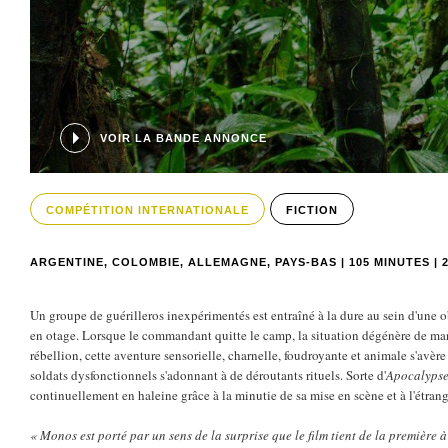
VOIR LA BANDE ANNONCE
COMPÉTITION INTERNATIONALE
FICTION
ARGENTINE, COLOMBIE, ALLEMAGNE, PAYS-BAS | 105 MINUTES | 
Un groupe de guérilleros inexpérimentés est entraîné à la dure au sein d'une
en otage. Lorsque le commandant quitte le camp, la situation dégénère de man
rébellion, cette aventure sensorielle, charnelle, foudroyante et animale s'avè
soldats dysfonctionnels s'adonnant à de déroutants rituels. Sorte d'
Apocalyps
continuellement en haleine grâce à la minutie de sa mise en scène et à l'étran
« Monos est porté par un sens de la surprise que le film tient de la première à