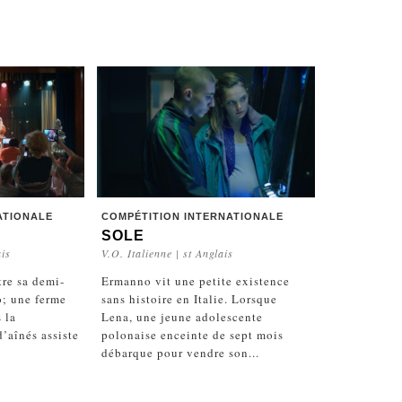
ATIONALE
COMPÉTITION INTERNATIONALE
SOLE
ais
V.O. Italienne | st Anglais
tre sa demi-
Ermanno vit une petite existence
o; une ferme
sans histoire en Italie. Lorsque
 la
Lena, une jeune adolescente
’aînés assiste
polonaise enceinte de sept mois
débarque pour vendre son...