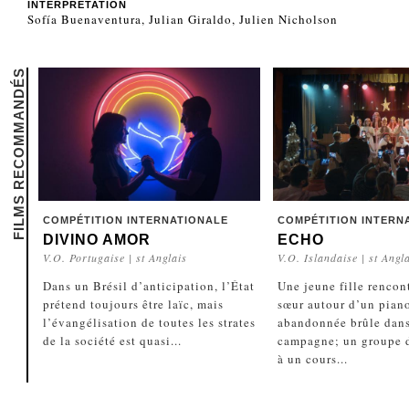
INTERPRÉTATION
Sofía Buenaventura, Julian Giraldo, Julien Nicholson
FILMS RECOMMANDÉS
COMPÉTITION INTERNATIONALE
COMPÉTITION INTERN
DIVINO AMOR
ECHO
V.O. Portugaise | st Anglais
V.O. Islandaise | st Angl
Dans un Brésil d’anticipation, l’État
Une jeune fille rencon
prétend toujours être laïc, mais
sœur autour d’un pian
l’évangélisation de toutes les strates
abandonnée brûle dans
de la société est quasi...
campagne; un groupe d
à un cours...