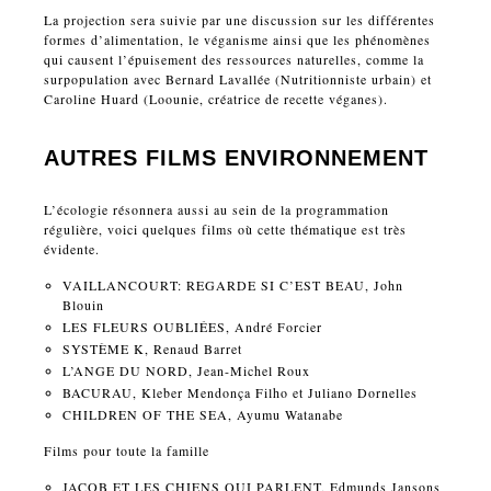
La projection sera suivie par une discussion sur les différentes
formes d’alimentation, le véganisme ainsi que les phénomènes
qui causent l’épuisement des ressources naturelles, comme la
surpopulation avec Bernard Lavallée (Nutritionniste urbain) et
Caroline Huard (Loounie, créatrice de recette véganes).
AUTRES FILMS ENVIRONNEMENT
L’écologie résonnera aussi au sein de la programmation
régulière, voici quelques films où cette thématique est très
évidente.
VAILLANCOURT: REGARDE SI C’EST BEAU, John
Blouin
LES FLEURS OUBLIÉES, André Forcier
SYSTÈME K, Renaud Barret
L’ANGE DU NORD, Jean-Michel Roux
BACURAU, Kleber Mendonça Filho et Juliano Dornelles
CHILDREN OF THE SEA, Ayumu Watanabe
Films pour toute la famille
JACOB ET LES CHIENS QUI PARLENT, Edmunds Jansons