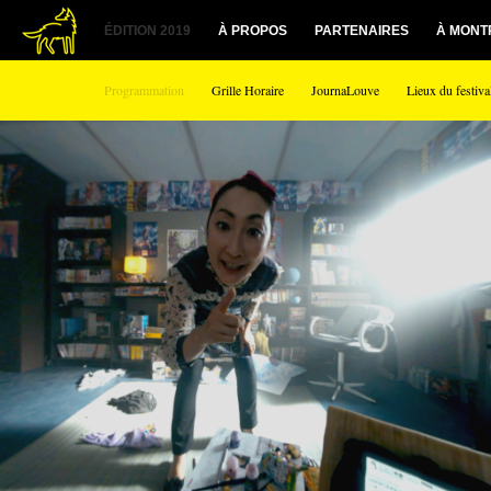
ÉDITION 2019
À PROPOS
PARTENAIRES
À MONT
Programmation
Grille Horaire
JournaLouve
Lieux du festiva