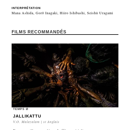
INTERPRÉTATION
Mana Ashida, Gorô Inagaki, Hiiro Ishibashi, Seishû Uragami
FILMS RECOMMANDÉS
TEMPS Ø
JALLIKATTU
V.O. Malayalam | st Anglais