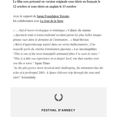
Le film sera présenté en version originale sous-titrée en français le
12 octobre et sous-titrée en anglais le 13 octobre
Avec le support de
Japan Foundation Toronto
En collaboration avec
Le Jour de la Terre
.
«
... chef-d’œuvre écologique et initiatique.
» Cahiers du cinéma
« Spectacle total et transcendental recelant parmi les plus belles images
jamais vues dans le domaine de l'animation... »
Mad Movies
« R
écit d'apprentissage aspiré dans un vortex hallucinatoire...Une
nouvelle perle du cinéma d'animation japonais.
» Les inrockuptibles
"
This is one of the most beautifully animated films I’ve seen in years."
"This is a film you experience on a deeper level, one that washes over
you like a wave.
" Japan Times
"
As the plot grows more mystical and challenging, the animation has the
echo of a prolonged 2001: A Space Odyssey trip through the seas and
stars
" Screendaily
FESTIVAL D'ANNECY