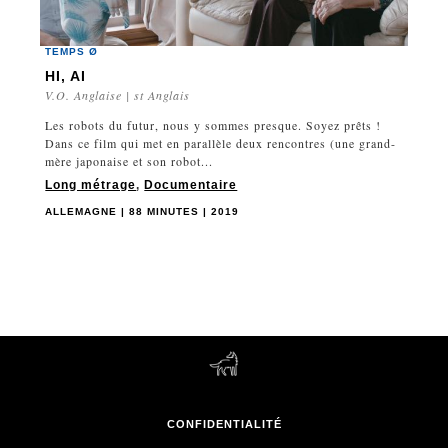
TEMPS Ø
HI, AI
V.O. Anglaise | st Anglais
Les robots du futur, nous y sommes presque. Soyez prêts !
Dans ce film qui met en parallèle deux rencontres (une grand-
mère japonaise et son robot...
Long métrage
,
Documentaire
ALLEMAGNE | 88 MINUTES | 2019
CONFIDENTIALITÉ