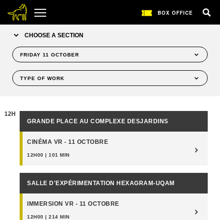
BOX OFFICE
CHOOSE A SECTION
FRIDAY 11 OCTOBER
WEDNESDAY OCTOBER 9
TYPE OF WORK
THURSDAY OCTOBER 10
ALL
FRIDAY OCTOBER 11
FILMS
12H
SATURDAY OCTOBER 12
GRANDE PLACE AU COMPLEXE DESJARDINS
EVENTS
SUNDAY OCTOBER 13
CINÉMA VR - 11 OCTOBRE
MONDAY OCTOBER 14
12H00 | 101 MIN
TUESDAY OCTOBER 15
WEDNESDAY OCTOBER 16
SALLE D'EXPÉRIMENTATION HEXAGRAM-UQAM
THURSDAY OCTOBER 17
FRIDAY OCTOBER 18
IMMERSION VR - 11 OCTOBRE
SATURDAY OCTOBER 19
12H00 | 214 MIN