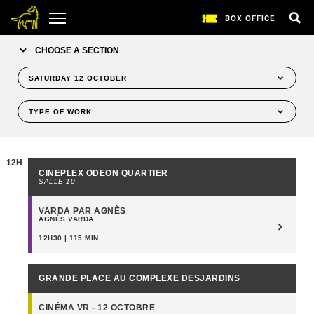
BOX OFFICE
CHOOSE A SECTION
SATURDAY 12 OCTOBER
WEDNESDAY OCTOBER 9
TYPE OF WORK
THURSDAY OCTOBER 10
ALL
FRIDAY OCTOBER 11
FILMS
12H
SATURDAY OCTOBER 12
CINEPLEX ODEON QUARTIER
EVENTS
SALLE 10
SUNDAY OCTOBER 13
MONDAY OCTOBER 14
VARDA PAR AGNÈS
AGNÈS VARDA
TUESDAY OCTOBER 15
12H30 | 115 MIN
WEDNESDAY OCTOBER 16
THURSDAY OCTOBER 17
GRANDE PLACE AU COMPLEXE DESJARDINS
FRIDAY OCTOBER 18
SATURDAY OCTOBER 19
CINÉMA VR - 12 OCTOBRE